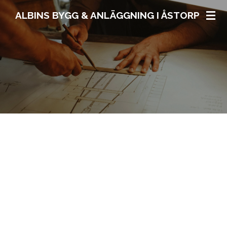
Hoppa
ALBINS BYGG & ANLÄGGNING I ÅSTORP
till
huvudinnehållet